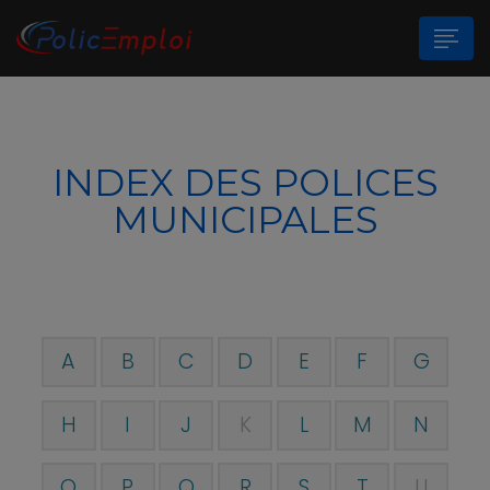
n submenu (Les Polices Municipales)
INDEX DES POLICES
n submenu (A propos)
MUNICIPALES
A
B
C
D
E
F
G
H
I
J
K
L
M
N
O
P
Q
R
S
T
U