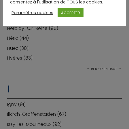
consentez à l'utilisation de TOUS les cookies.
Harfleur (76)
Paramètres cookies
ACCEPTER
Hénin-Beaumont (62)
Herblay-sur-Seine (95)
Héric (44)
Huez (38)
Hyères (83)
RETOUR EN HAUT
I
Igny (91)
Illkirch-Graffenstaden (67)
Issy-les-Moulineaux (92)