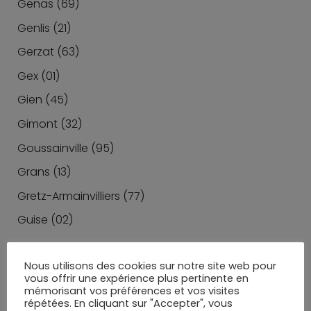
Genas (69)
Genlis (21)
Gerzat (63)
Gex (01)
Gien (45)
Gimont (32)
Goussainville (95)
Grans (13)
Gretz-Armainvilliers (77)
Guise (02)
RETOUR EN HAUT
Nous utilisons des cookies sur notre site web pour
vous offrir une expérience plus pertinente en
H
mémorisant vos préférences et vos visites
répétées. En cliquant sur "Accepter", vous