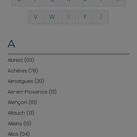
V
W
X
Y
Z
A
Abrest (03)
Achères (78)
Aimargues (30)
Aix-en-Provence (13)
Alençon (61)
Allauch (13)
Alleins (13)
Allos (04)