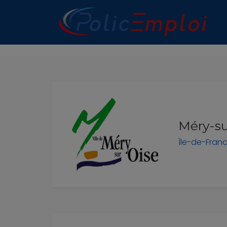
n submenu (Les Polices Municipales)
n submenu (A propos)
Méry-su
Île-de-Fran