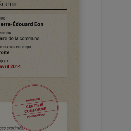
ÉCUTIF
IRE
ierre-Édouard Eon
NCTION
aire de la commune
IENTATION POLITIQUE
roite
(E) LE
avril 2014
DOCUMENT
CERTIFIÉ
CONFORME
POLICEMPLOI
rages exprimés.