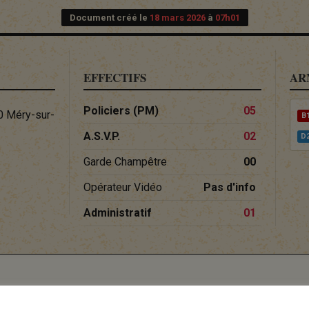
Document créé le
18 mars 2026
à
07h01
EFFECTIFS
AR
Policiers (PM)
05
0 Méry-sur-
B
A.S.V.P.
02
D
Garde Champêtre
00
Opérateur Vidéo
Pas d'info
Administratif
01