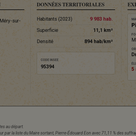
N
DONNÉES TERRITORIALES
EX
Habitants (2023)
9 983 hab.
MA
 Méry-sur-
P
Superficie
11,1 km²
FO
M
Densité
894 hab/km²
OR
D
CODE INSEE
ÉLU
95394
5 
stes au départ.
our par la liste du Maire sortant, Pierre-Édouard Eon avec 71,11 % des suff