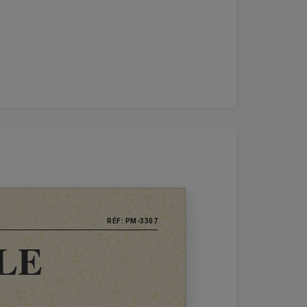
RÉF: PM-3307
LE