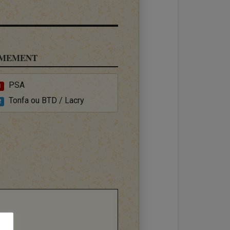
MEMENT
PSA
1
Tonfa ou BTD / Lacry
2