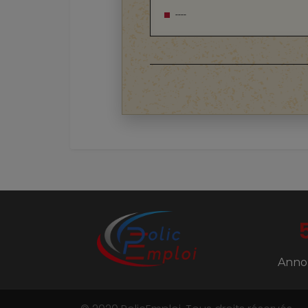
----
Anno