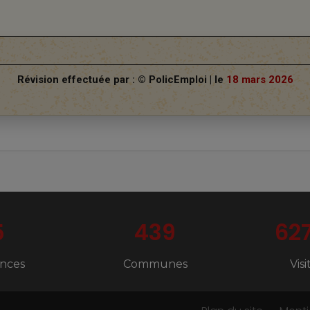
Révision effectuée par : © PolicEmploi | le
18 mars 2026
5
439
62
nces
Communes
Vis