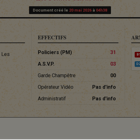
Document créé le
20 mai 2026
à
04h38
EFFECTIFS
AR
Policiers (PM)
31
0 Les
B
A.S.V.P.
03
D
Garde Champêtre
00
Opérateur Vidéo
Pas d'info
Administratif
Pas d'info