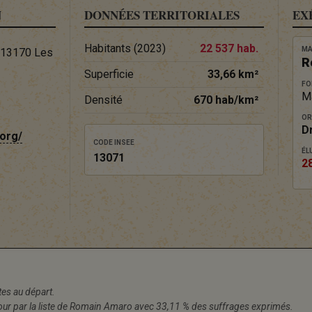
N
DONNÉES TERRITORIALES
EX
Habitants (2023)
22 537 hab.
MA
, 13170 Les
R
Superficie
33,66 km²
FO
M
Densité
670 hab/km²
OR
D
org/
CODE INSEE
ÉLU
13071
2
stes au départ.
tour par la liste de Romain Amaro avec 33,11 % des suffrages exprimés.