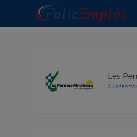
n submenu (Les Polices Municipales)
n submenu (A propos)
Les Pen
Bouches-d