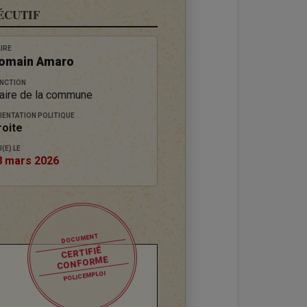
ÉCUTIF
IRE
omain Amaro
NCTION
aire de la commune
IENTATION POLITIQUE
roite
(E) LE
8 mars 2026
DOCUMENT
CERTIFIÉ
CONFORME
POLICEMPLOI