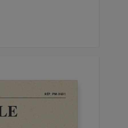
RÉF: PM-3631
LE