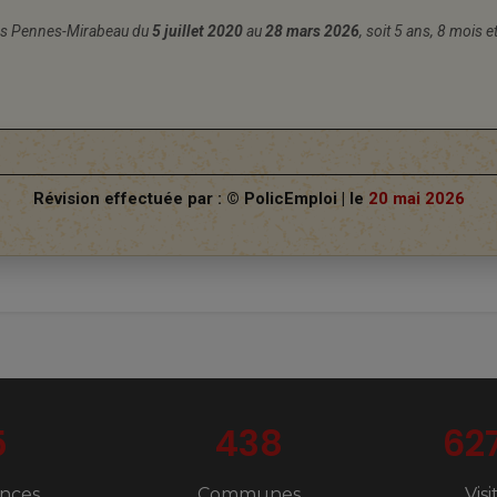
des Pennes-Mirabeau du
5 juillet 2020
au
28 mars 2026
, soit 5 ans, 8 mois e
Révision effectuée par : © PolicEmploi | le
20 mai 2026
5
438
62
nces
Communes
Vis