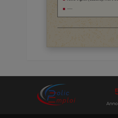
-----
Anno