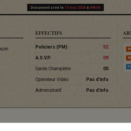
Document créé le
17 mai 2026
à
09h56
EFFECTIFS
AR
Policiers (PM)
52
nçon
B
A.S.V.P.
09
B
D
Garde Champêtre
00
Opérateur Vidéo
Pas d'info
Administratif
Pas d'info