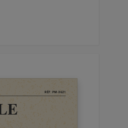
RÉF: PM-3621
LE