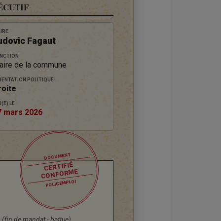
ÉCUTIF
IRE
udovic Fagaut
NCTION
aire de la commune
IENTATION POLITIQUE
roite
(E) LE
7 mars 2026
DOCUMENT
CERTIFIÉ
CONFORME
POLICEMPLOI
s (fin de mandat - battue)