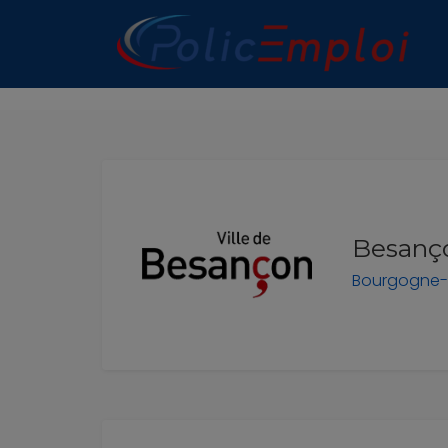
n submenu (Les Polices Municipales)
n submenu (A propos)
Besanço
Bourgogne