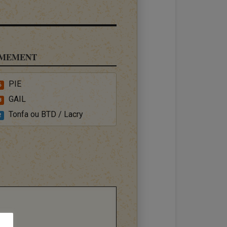
MEMENT
PIE
6
GAIL
8
Tonfa ou BTD / Lacry
2