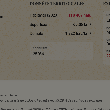
N
DONNÉES TERRITORIALES
EX
Habitants (2023)
118 489 hab.
MA
on
L
Superficie
65,05 km²
FO
M
Densité
1 822 hab/km²
OR
D
CODE INSEE
ÉLU
25056
2
stes au départ.
our par la liste de Ludovic Fagaut avec 53,29 % des suffrages exprimés.
de Besançon du
3 juillet 2020
au
27 mars 2026
, soit 5 ans, 8 mois et 24 jour