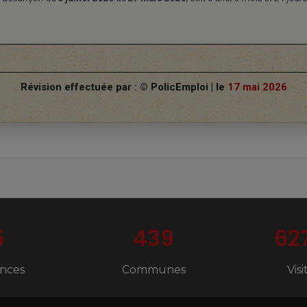
Révision effectuée par : © PolicEmploi | le
17 mai 2026
5
439
62
nces
Communes
Vis