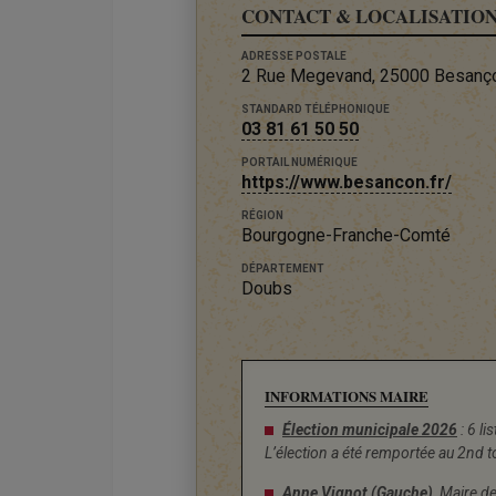
CONTACT & LOCALISATIO
ADRESSE POSTALE
2 Rue Megevand, 25000 Besanç
STANDARD TÉLÉPHONIQUE
03 81 61 50 50
PORTAIL NUMÉRIQUE
https://www.besancon.fr/
RÉGION
Bourgogne-Franche-Comté
DÉPARTEMENT
Doubs
INFORMATIONS MAIRE
Élection municipale 2026
: 6 li
L’élection a été remportée au 2nd t
Anne Vignot (Gauche)
, Maire 