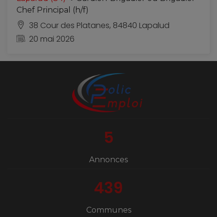
Chef Principal (h/f)
38 Cour des Platanes, 84840 Lapalud
20 mai 2026
5
Annonces
439
Communes