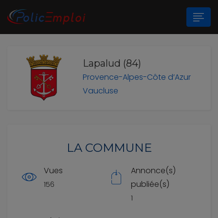
Lapalud (84)
n submenu (Les Polices Municipales)
Provence-Alpes-Côte d’Azur
n submenu (A propos)
Vaucluse
LA COMMUNE
Vues
Annonce(s)
publiée(s)
156
1