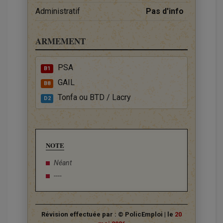
Administratif
Pas d'info
ARMEMENT
PSA
B1
GAIL
B8
Tonfa ou BTD / Lacry
D2
NOTE
Néant
----
Révision effectuée par : © PolicEmploi | le
20