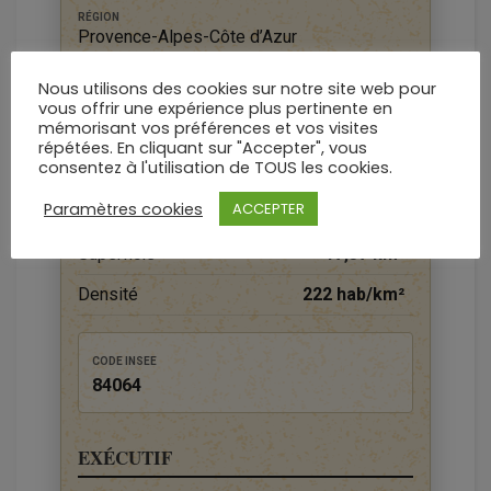
RÉGION
Provence-Alpes-Côte d’Azur
DÉPARTEMENT
Nous utilisons des cookies sur notre site web pour
Vaucluse
vous offrir une expérience plus pertinente en
mémorisant vos préférences et vos visites
répétées. En cliquant sur "Accepter", vous
DONNÉES TERRITORIALES
consentez à l'utilisation de TOUS les cookies.
Paramètres cookies
ACCEPTER
Habitants (2023)
3 853 hab.
Superficie
17,37 km²
Densité
222 hab/km²
CODE INSEE
84064
EXÉCUTIF