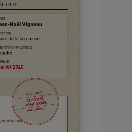
ÉCUTIF
IRE
ean-Noël Vigneau
NCTION
aire de la commune
IENTATION POLITIQUE
auche
(E) LE
juillet 2020
DOCUMENT
CERTIFIÉ
CONFORME
POLICEMPLOI
ages exprimés.