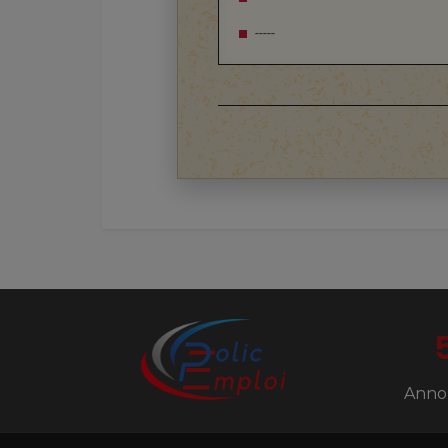
-----
Anno