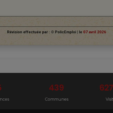
Révision effectuée par : © PolicEmploi | le
07 avril 2026
5
439
62
nces
Communes
Vis