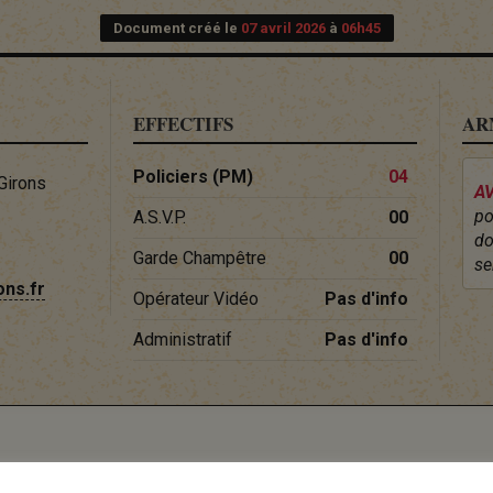
Document créé le
07 avril 2026
à
06h45
EFFECTIFS
AR
Policiers (PM)
04
Girons
AV
po
A.S.V.P.
00
do
Garde Champêtre
00
se
ons.fr
Opérateur Vidéo
Pas d'info
Administratif
Pas d'info