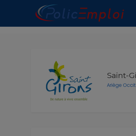
n submenu (Les Polices Municipales)
n submenu (A propos)
Saint-G
Ariège
Occit