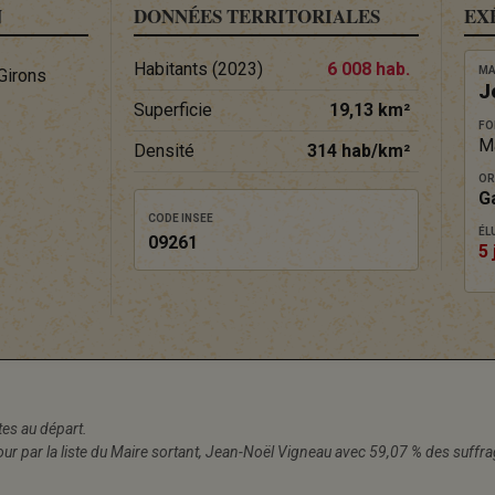
N
DONNÉES TERRITORIALES
EX
Habitants (2023)
6 008 hab.
MA
Girons
J
Superficie
19,13 km²
FO
M
Densité
314 hab/km²
OR
G
CODE INSEE
ÉLU
09261
5 
stes au départ.
our par la liste du Maire sortant, Jean-Noël Vigneau avec 59,07 % des suffr