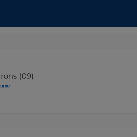
irons (09)
anie