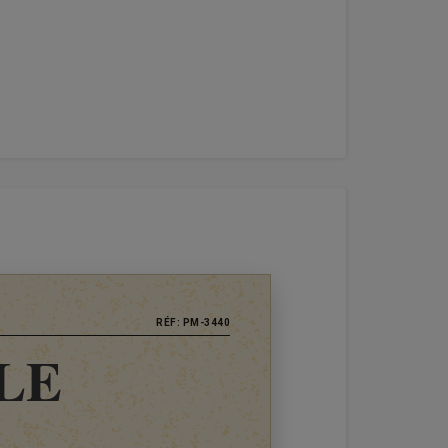
RÉF: PM-3440
LE