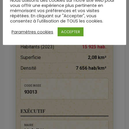
Nous utilisons des cookies sur notre site web pour
Île-de-France
vous offrir une expérience plus pertinente en
DÉPARTEMENT
mémorisant vos préférences et vos visites
Seine-Saint-Denis
répétées. En cliquant sur "Accepter", vous
consentez à l'utilisation de TOUS les cookies.
Paramètres cookies
ACCEPTER
DONNÉES TERRITORIALES
Habitants (2023)
15 925 hab.
Superficie
2,08 km²
Densité
7 656 hab/km²
CODE INSEE
93013
EXÉCUTIF
MAIRE