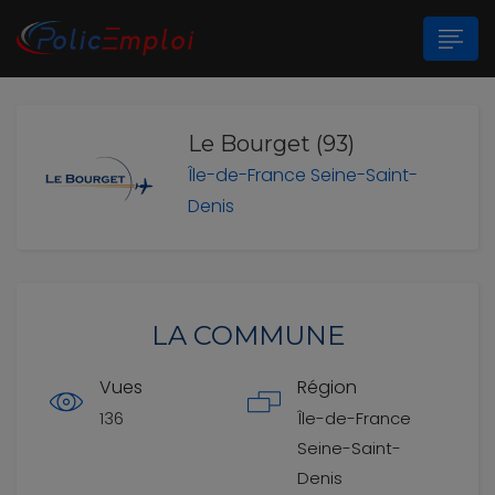
Le Bourget (93)
n submenu (Les Polices Municipales)
Île-de-France
Seine-Saint-
n submenu (A propos)
Denis
LA COMMUNE
Vues
Région
136
Île-de-France
Seine-Saint-
Denis