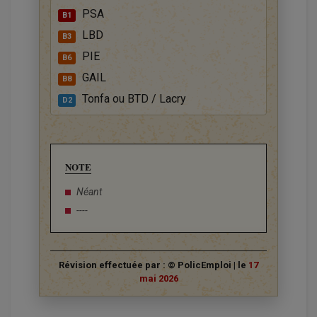
PSA
B1
LBD
B3
PIE
B6
GAIL
B8
Tonfa ou BTD / Lacry
D2
NOTE
Néant
----
Révision effectuée par : © PolicEmploi | le
17
mai 2026