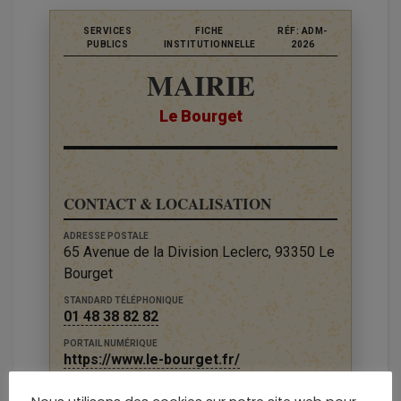
SERVICES
FICHE
RÉF: ADM-
PUBLICS
INSTITUTIONNELLE
2026
MAIRIE
Le Bourget
CONTACT & LOCALISATION
ADRESSE POSTALE
65 Avenue de la Division Leclerc, 93350 Le
Bourget
STANDARD TÉLÉPHONIQUE
01 48 38 82 82
PORTAIL NUMÉRIQUE
https://www.le-bourget.fr/
RÉGION