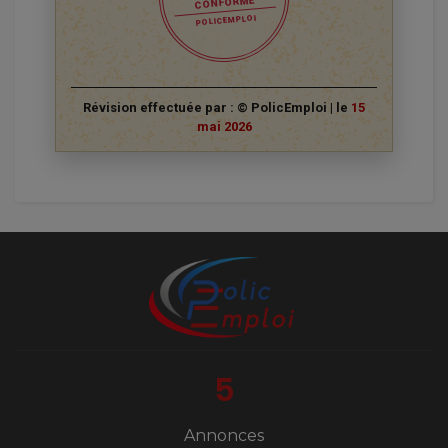
CONFORME
POLICEMPLOI
Révision effectuée par : © PolicEmploi | le
15
mai 2026
5
Annonces