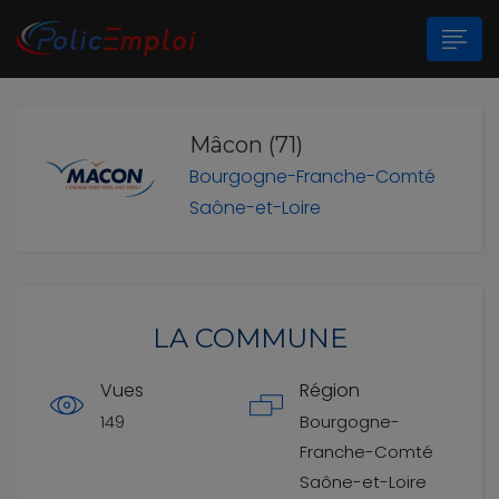
Mâcon (71)
n submenu (Les Polices Municipales)
Bourgogne-Franche-Comté
n submenu (A propos)
Saône-et-Loire
LA COMMUNE
Vues
Région
149
Bourgogne-
Franche-Comté
Saône-et-Loire