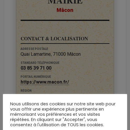
MAIRIE
Mâcon
CONTACT & LOCALISATION
ADRESSE POSTALE
Quai Lamartine, 71000 Mâcon
STANDARD TÉLÉPHONIQUE
03 85 39 71 00
PORTAIL NUMÉRIQUE
https://www.macon.fr/
RÉGION
Bourgogne-Franche-Comté
Nous utilisons des cookies sur notre site web pour
DÉPARTEMENT
vous offrir une expérience plus pertinente en
Saône-et-Loire
mémorisant vos préférences et vos visites
répétées. En cliquant sur "Accepter", vous
consentez à l'utilisation de TOUS les cookies.
DONNÉES TERRITORIALES