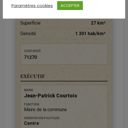
Paramètres cookies
ACCEPTER
Habitants (2023)
35 177 hab.
Superficie
27 km²
Densité
1 301 hab/km²
CODE INSEE
71270
EXÉCUTIF
MAIRE
Jean-Patrick Courtois
FONCTION
Maire de la commune
ORIENTATION POLITIQUE
Centre