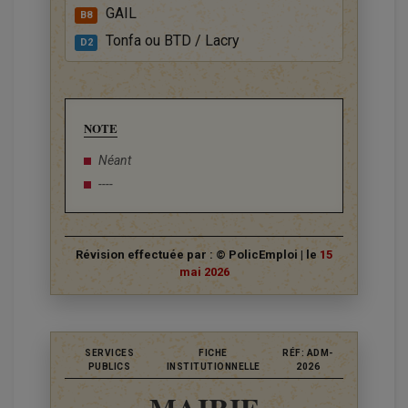
GAIL
B8
Tonfa ou BTD / Lacry
D2
NOTE
Néant
----
Révision effectuée par : © PolicEmploi | le
15
mai 2026
SERVICES
FICHE
RÉF: ADM-
PUBLICS
INSTITUTIONNELLE
2026