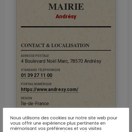
MAIRIE
Andrésy
CONTACT & LOCALISATION
ADRESSE POSTALE
4 Boulevard Noël Marc, 78570 Andrésy
STANDARD TÉLÉPHONIQUE
01 39 27 11 00
PORTAIL NUMÉRIQUE
https://www.andresy.com/
RÉGION
Île-de-France
DÉPARTEMENT
Nous utilisons des cookies sur notre site web pour
Yvelines
vous offrir une expérience plus pertinente en
mémorisant vos préférences et vos visites