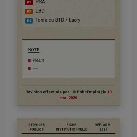
PSA
B1
LBD
B3
Tonfa ou BTD / Lacry
D2
NOTE
Néant
----
Révision effectuée par : © PolicEmploi | le
13
mai 2026
SERVICES
FICHE
RÉF: ADM-
PUBLICS
INSTITUTIONNELLE
2026