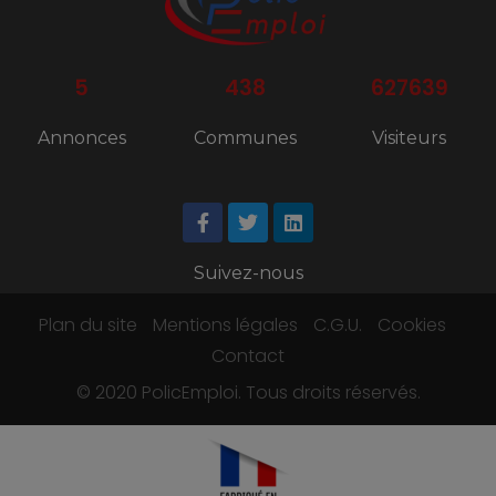
5
438
627639
Annonces
Communes
Visiteurs
Suivez-nous
Plan du site
Mentions légales
C.G.U.
Cookies
Contact
© 2020 PolicEmploi. Tous droits réservés.