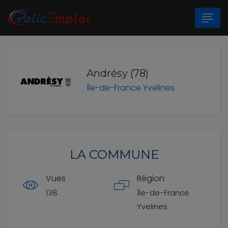
n submenu (Les Polices Municipales)
Andrésy (78)
Île-de-France
Yvelines
n submenu (A propos)
LA COMMUNE
Vues
Région
138
Île-de-France
Yvelines