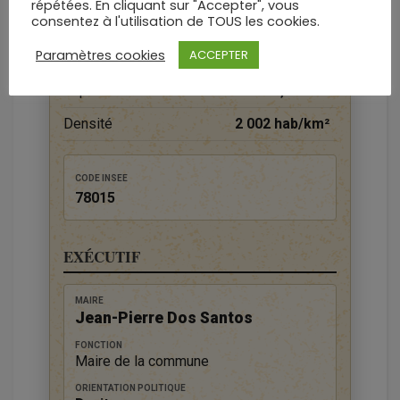
répétées. En cliquant sur "Accepter", vous
DONNÉES TERRITORIALES
consentez à l'utilisation de TOUS les cookies.
Paramètres cookies
ACCEPTER
Habitants (2023)
13 834 hab.
Superficie
6,91 km²
Densité
2 002 hab/km²
CODE INSEE
78015
EXÉCUTIF
MAIRE
Jean-Pierre Dos Santos
FONCTION
Maire de la commune
ORIENTATION POLITIQUE