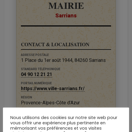
MAIRIE
Sarrians
CONTACT & LOCALISATION
ADRESSE POSTALE
1 Place du 1er août 1944, 84260 Sarrians
STANDARD TÉLÉPHONIQUE
04 90 12 21 21
PORTAIL NUMÉRIQUE
https://www.ville-sarrians.fr/
RÉGION
Provence-Alpes-Côte d’Azur
DÉPARTEMENT
Vaucluse
Nous utilisons des cookies sur notre site web pour
vous offrir une expérience plus pertinente en
mémorisant vos préférences et vos visites