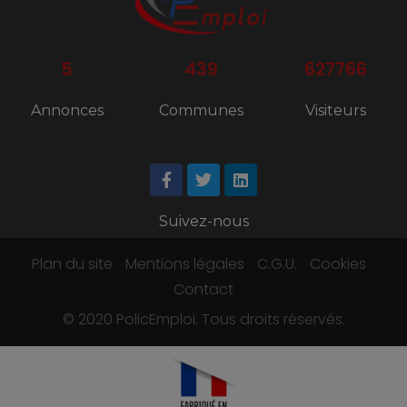
5
439
627766
Annonces
Communes
Visiteurs
Suivez-nous
Plan du site
Mentions légales
C.G.U.
Cookies
Contact
© 2020 PolicEmploi. Tous droits réservés.