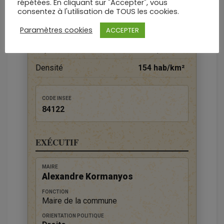
répétées. En cliquant sur "Accepter", vous
DONNÉES TERRITORIALES
consentez à l'utilisation de TOUS les cookies.
Paramètres cookies
ACCEPTER
Habitants (2023)
5 792 hab.
Superficie
37,49 km²
Densité
154 hab/km²
CODE INSEE
84122
EXÉCUTIF
MAIRE
Alexandre Kormanyos
FONCTION
Maire de la commune
ORIENTATION POLITIQUE