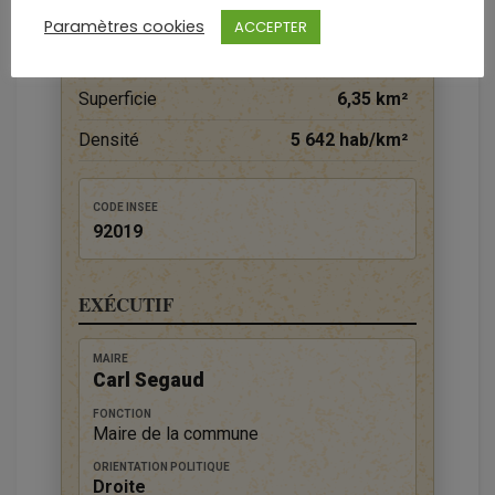
DONNÉES TERRITORIALES
Paramètres cookies
ACCEPTER
Habitants (2023)
35 825 hab.
Superficie
6,35 km²
Densité
5 642 hab/km²
CODE INSEE
92019
EXÉCUTIF
MAIRE
Carl Segaud
FONCTION
Maire de la commune
ORIENTATION POLITIQUE
Droite