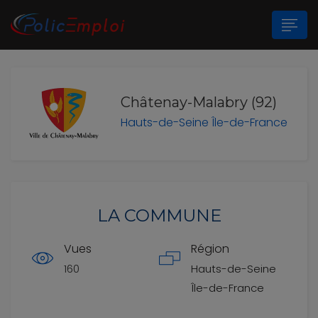
n submenu (Les Polices Municipales)
Châtenay-Malabry (92)
Hauts-de-Seine
Île-de-France
n submenu (A propos)
LA COMMUNE
Vues
Région
160
Hauts-de-Seine
Île-de-France