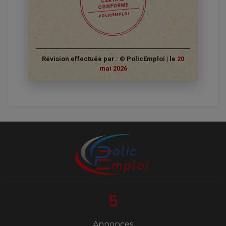
CONFORME
POLICEMPLOI
Révision effectuée par : © PolicEmploi | le
20
mai 2026
5
Annonces