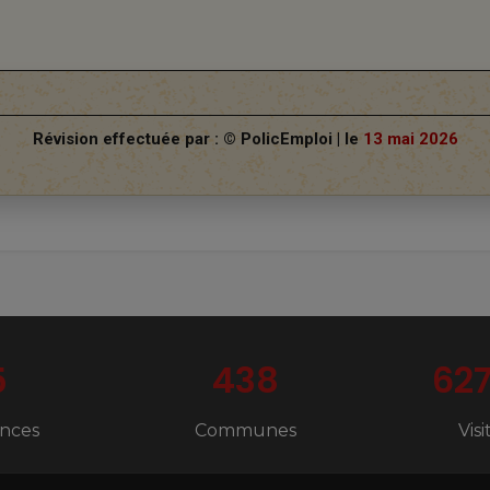
Révision effectuée par : © PolicEmploi | le
13 mai 2026
5
438
62
nces
Communes
Vis