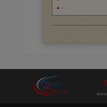
-----
Anno