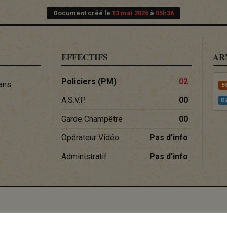
Document créé le
13 mai 2026
à
05h36
EFFECTIFS
AR
Policiers (PM)
02
ans
B
A.S.V.P.
00
D
Garde Champêtre
00
Opérateur Vidéo
Pas d'info
Administratif
Pas d'info