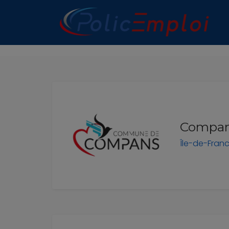
n submenu (Les Polices Municipales)
n submenu (A propos)
Compan
Île-de-Fran