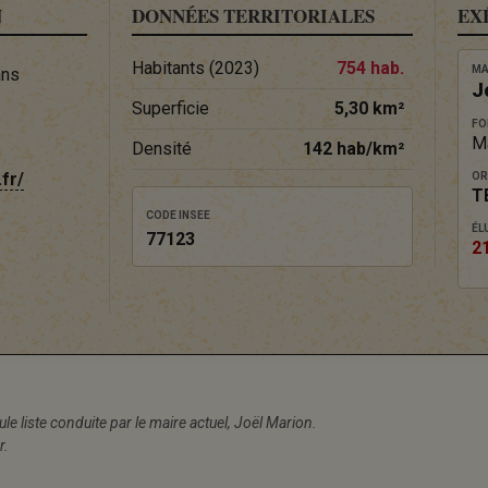
N
DONNÉES TERRITORIALES
EX
Habitants (2023)
754 hab.
MA
ans
J
Superficie
5,30 km²
FO
M
Densité
142 hab/km²
fr/
OR
T
CODE INSEE
ÉLU
77123
2
ule liste conduite par le maire actuel, Joël Marion.
r.