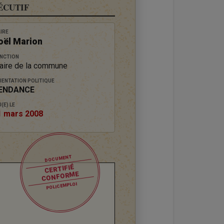
ÉCUTIF
IRE
oël Marion
NCTION
aire de la commune
IENTATION POLITIQUE
ENDANCE
(E) LE
1 mars 2008
DOCUMENT
CERTIFIÉ
CONFORME
POLICEMPLOI