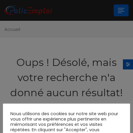
Accueil
n submenu (Les Polices Municipales)
n submenu (A propos)
Oups !
Désolé, mais
votre recherche n'a
donné aucun résultat!
Essayez de nouveau s'il vous plaît, utilisez le
Nous utilisons des cookies sur notre site web pour
formulaire de recherche ci-dessous.
vous offrir une expérience plus pertinente en
mémorisant vos préférences et vos visites
répétées. En cliquant sur "Accepter", vous