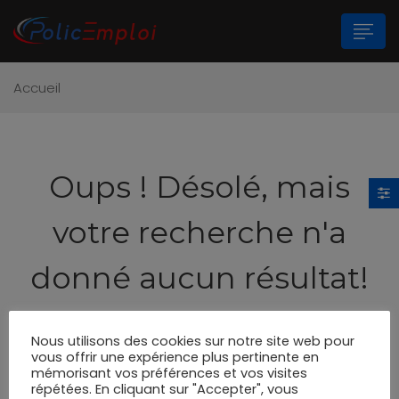
Accueil
n submenu (Les Polices Municipales)
n submenu (A propos)
Oups !
Désolé, mais
votre recherche n'a
donné aucun résultat!
Essayez de nouveau s'il vous plaît, utilisez le
Nous utilisons des cookies sur notre site web pour
formulaire de recherche ci-dessous.
vous offrir une expérience plus pertinente en
mémorisant vos préférences et vos visites
répétées. En cliquant sur "Accepter", vous