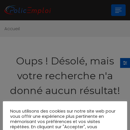
Accueil
n submenu (Les Polices Municipales)
n submenu (A propos)
Oups !
Désolé, mais
votre recherche n'a
donné aucun résultat!
Essayez de nouveau s'il vous plaît, utilisez le
Nous utilisons des cookies sur notre site web pour
formulaire de recherche ci-dessous.
vous offrir une expérience plus pertinente en
mémorisant vos préférences et vos visites
répétées. En cliquant sur "Accepter", vous