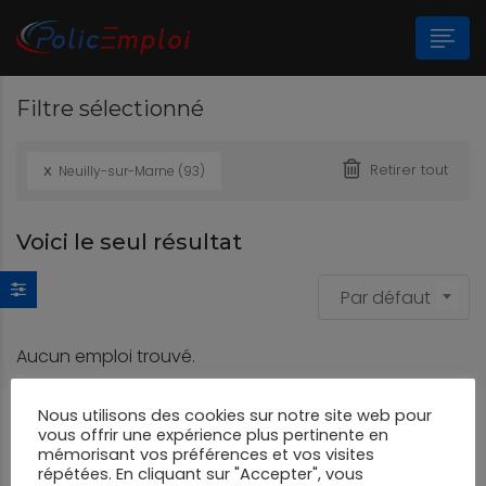
Filtre sélectionné
n submenu (Les Polices Municipales)
x
Retirer tout
Neuilly-sur-Marne (93)
n submenu (A propos)
Voici le seul résultat
Par défaut
Aucun emploi trouvé.
Nous utilisons des cookies sur notre site web pour
vous offrir une expérience plus pertinente en
mémorisant vos préférences et vos visites
répétées. En cliquant sur "Accepter", vous